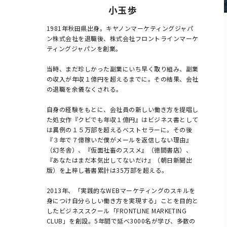
小玉 歩
1981年秋田県出身。キヤノンマーケティングジャパ
ン株式会社を退職後、株式会社フロントラインマーケ
ティングジャパンを創業。

当時、まだ珍しかった副業にいち早く取り組み、副業
の収入が年収１億円を超えるまでに。その結果、会社
の退職を余儀なくされる。

自身の経験をもとに、会社員の新しい働き方を提唱し
た処女作『クビでも年収１億円』はビジネス書として
は異例の１５万部を超えるベストセラーに。その後
『３年で７億稼いだ僕がメールを返信しない理由』
（幻冬舎）、『仮面社畜のススメ』（徳間書店）、
『あなたはまだ本気出してないだけ』（朝日新聞出
版）を上梓し著書累計は35万部を超える。

2013年、「実践的なWEBマーケティングのスキルを
身につけ自分らしい働き方を実現する」ことを目的と
したビジネススクール「FRONTLINE MARKETING 
CLUB」を創設。5年間で延べ3000名が学び、多数の