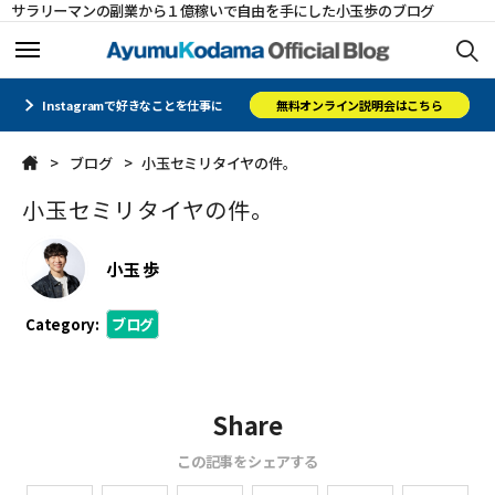
サラリーマンの副業から１億稼いで自由を手にした小玉歩のブログ
ホーム
ホーム
Instagramで好きなことを仕事に
無料オンライン説明会はこちら
ブログ
小玉セミリタイヤの件。
メルマガ
メルマガ
小玉セミリタイヤの件。
コミュニティ
コミュニティ
小玉 歩
オフィシャルサイト
オフィシャルサイト
Category:
ブログ
会社概要
会社概要
Share
CLOSE
CLOSE
この記事をシェアする