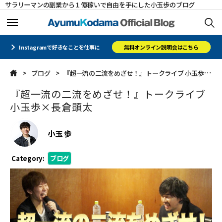
サラリーマンの副業から１億稼いで自由を手にした小玉歩のブログ
ホーム
ホーム
Instagramで好きなことを仕事に
無料オンライン説明会はこちら
ブログ
『超一流の二流をめざせ！』トークライブ 小玉歩×長倉顕太
メルマガ
メルマガ
『超一流の二流をめざせ！』トークライブ
コミュニティ
コミュニティ
小玉歩×長倉顕太
オフィシャルサイト
オフィシャルサイト
小玉 歩
会社概要
会社概要
Category:
ブログ
CLOSE
CLOSE