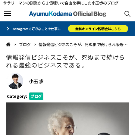
サラリーマンの副業から１億稼いで自由を手にした小玉歩のブログ
ホーム
ホーム
Instagramで好きなことを仕事に
無料オンライン説明会はこちら
ブログ
情報発信ビジネスこそが、死ぬまで続けられる最強のビジネスである。
メルマガ
メルマガ
情報発信ビジネスこそが、死ぬまで続けら
コミュニティ
コミュニティ
れる最強のビジネスである。
オフィシャルサイト
オフィシャルサイト
小玉 歩
会社概要
会社概要
Category:
ブログ
CLOSE
CLOSE