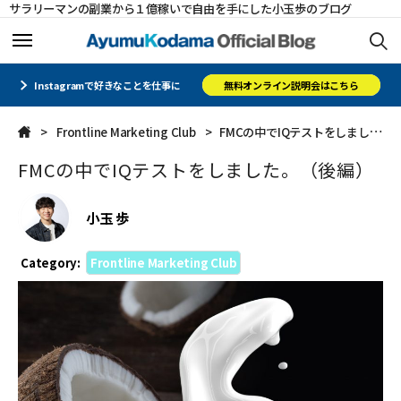
サラリーマンの副業から１億稼いで自由を手にした小玉歩のブログ
ホーム
ホーム
Instagramで好きなことを仕事に
無料オンライン説明会はこちら
Frontline Marketing Club
FMCの中でIQテストをしました。（後編）
メルマガ
メルマガ
FMCの中でIQテストをしました。（後編）
コミュニティ
コミュニティ
小玉 歩
オフィシャルサイト
オフィシャルサイト
Category:
Frontline Marketing Club
会社概要
会社概要
CLOSE
CLOSE