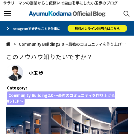
サラリーマンの副業から１億稼いで自由を手にした小玉歩のブログ
ホーム
ホーム
Instagramで好きなことを仕事に
無料オンライン説明会はこちら
Community Building2.0 〜最強のコミュニティを作り上げる8STEP〜
メルマガ
メルマガ
このノウハウ知りたいですか？
コミュニティ
コミュニティ
小玉 歩
オフィシャルサイト
オフィシャルサイト
Category:
会社概要
会社概要
Community Building2.0 〜最強のコミュニティを作り上げる
8STEP〜
CLOSE
CLOSE