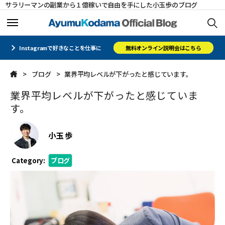
サラリーマンの副業から１億稼いで自由を手にした小玉歩のブログ
ホーム
ホーム
Instagramで好きなことを仕事に
無料オンライン説明会はこちら
ブログ
業界平均レベルが下がったと感じています。
メルマガ
メルマガ
業界平均レベルが下がったと感じていま
コミュニティ
コミュニティ
す。
オフィシャルサイト
オフィシャルサイト
小玉 歩
会社概要
会社概要
Category:
ブログ
CLOSE
CLOSE