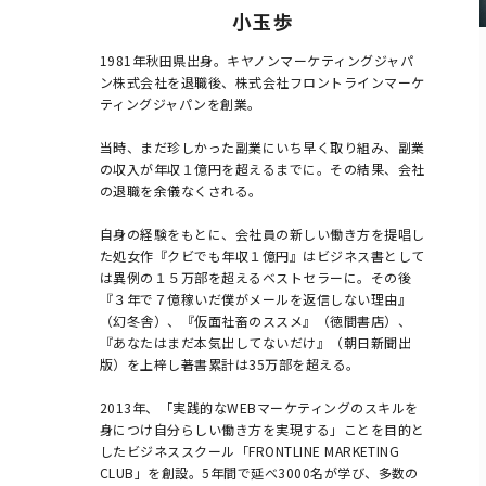
小玉 歩
1981年秋田県出身。キヤノンマーケティングジャパ
ン株式会社を退職後、株式会社フロントラインマーケ
ティングジャパンを創業。

当時、まだ珍しかった副業にいち早く取り組み、副業
の収入が年収１億円を超えるまでに。その結果、会社
の退職を余儀なくされる。

自身の経験をもとに、会社員の新しい働き方を提唱し
た処女作『クビでも年収１億円』はビジネス書として
は異例の１５万部を超えるベストセラーに。その後
『３年で７億稼いだ僕がメールを返信しない理由』
（幻冬舎）、『仮面社畜のススメ』（徳間書店）、
『あなたはまだ本気出してないだけ』（朝日新聞出
版）を上梓し著書累計は35万部を超える。

2013年、「実践的なWEBマーケティングのスキルを
身につけ自分らしい働き方を実現する」ことを目的と
したビジネススクール「FRONTLINE MARKETING 
CLUB」を創設。5年間で延べ3000名が学び、多数の