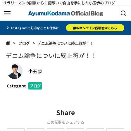
サラリーマンの副業から１億稼いで自由を手にした小玉歩のブログ
ホーム
ホーム
Instagramで好きなことを仕事に
無料オンライン説明会はこちら
ブログ
デニム論争についに終止符が！！
メルマガ
メルマガ
デニム論争についに終止符が！！
コミュニティ
コミュニティ
小玉 歩
オフィシャルサイト
オフィシャルサイト
Category:
ブログ
会社概要
会社概要
Share
CLOSE
CLOSE
この記事をシェアする