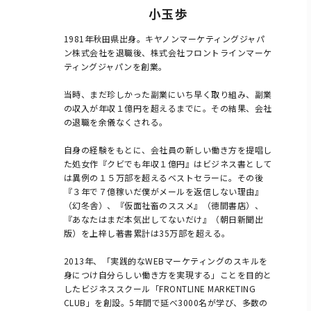
小玉 歩
1981年秋田県出身。キヤノンマーケティングジャパ
ン株式会社を退職後、株式会社フロントラインマーケ
ティングジャパンを創業。

当時、まだ珍しかった副業にいち早く取り組み、副業
の収入が年収１億円を超えるまでに。その結果、会社
の退職を余儀なくされる。

自身の経験をもとに、会社員の新しい働き方を提唱し
た処女作『クビでも年収１億円』はビジネス書として
は異例の１５万部を超えるベストセラーに。その後
『３年で７億稼いだ僕がメールを返信しない理由』
（幻冬舎）、『仮面社畜のススメ』（徳間書店）、
『あなたはまだ本気出してないだけ』（朝日新聞出
版）を上梓し著書累計は35万部を超える。

2013年、「実践的なWEBマーケティングのスキルを
身につけ自分らしい働き方を実現する」ことを目的と
したビジネススクール「FRONTLINE MARKETING 
CLUB」を創設。5年間で延べ3000名が学び、多数の