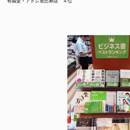
有隣堂・アトレ恵比寿店 ４位