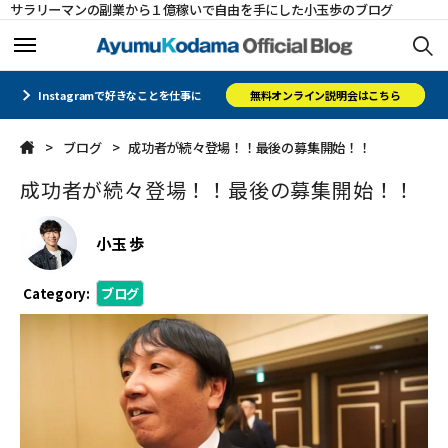
サラリーマンの副業から１億稼いで自由を手にした小玉歩のブログ
ホーム
ホーム
Instagramで好きなことを仕事に
無料オンライン説明会はこちら
ブログ
成功者が続々登場！！最後の募集開始！！
メルマガ
メルマガ
成功者が続々登場！！最後の募集開始！！
コミュニティ
コミュニティ
小玉 歩
オフィシャルサイト
オフィシャルサイト
Category:
ブログ
会社概要
会社概要
CLOSE
CLOSE