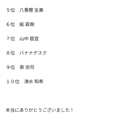
５位 八重樫 友美
６位 紙 直樹
７位 山中 臣宣
８位 バナナデスク
９位 泉 忠司
１０位 清水 和希
本当にありがとうございました！