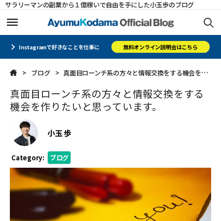
サラリーマンの副業から１億稼いで自由を手にした小玉歩のブログ
ホーム
ホーム
Instagramで好きなことを仕事に
無料オンライン説明会はこちら
ブログ
真面目ローンチ系の方々と情報交換をする機会を作りたいと思っています。
メルマガ
メルマガ
真面目ローンチ系の方々と情報交換をする
コミュニティ
コミュニティ
機会を作りたいと思っています。
オフィシャルサイト
オフィシャルサイト
小玉 歩
会社概要
会社概要
Category:
ブログ
CLOSE
CLOSE