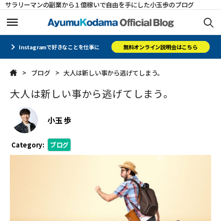
サラリーマンの副業から１億稼いで自由を手にした小玉歩のブログ
ホーム
ホーム
Instagramで好きなことを仕事に
無料オンライン説明会はこちら
ブログ
大人は新しい事から逃げてしまう。
メルマガ
メルマガ
大人は新しい事から逃げてしまう。
コミュニティ
コミュニティ
小玉 歩
オフィシャルサイト
オフィシャルサイト
Category:
ブログ
会社概要
会社概要
CLOSE
CLOSE