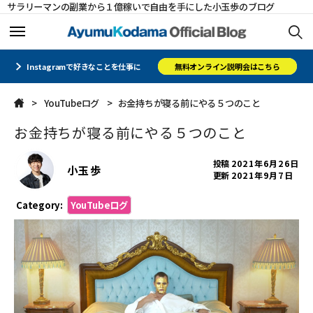
サラリーマンの副業から１億稼いで自由を手にした小玉歩のブログ
ホーム
ホーム
Instagramで好きなことを仕事に
無料オンライン説明会はこちら
YouTubeログ
お金持ちが寝る前にやる５つのこと
メルマガ
メルマガ
お金持ちが寝る前にやる５つのこと
コミュニティ
コミュニティ
投稿
2021年6月26日
小玉 歩
更新
2021年9月7日
オフィシャルサイト
オフィシャルサイト
Category:
YouTubeログ
会社概要
会社概要
CLOSE
CLOSE