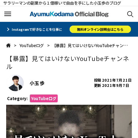
サラリーマンの副業から１億稼いで自由を手にした小玉歩のブログ
ホーム
ホーム
Instagramで好きなことを仕事に
無料オンライン説明会はこちら
YouTubeログ
【暴露】見てはいけないYouTubeチャンネル
メルマガ
メルマガ
【暴露】見てはいけないYouTubeチャンネ
コミュニティ
コミュニティ
ル
オフィシャルサイト
オフィシャルサイト
投稿
2021年7月21日
小玉 歩
更新
2021年9月7日
会社概要
会社概要
Category:
YouTubeログ
CLOSE
CLOSE