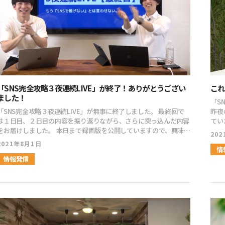
「SNS完全攻略３夜連続LIVE」が終了！ありがとうござい
これ
ました！
「S
「SNS完全攻略３夜連続LIVE」が無事に終了しました。 最終回で
昨夜のテーマは、 
は１日目、２日目の内容を振り返りながら、さらに突っ込んだ内容
てい
お届けしました。 本日まで録画版を公開していますので、興味あ
いでしょうか？ フ
20
る方は必ず見ておいて下さいね！
ショ
2021年8月1日
ttps://youtu.be/C8wI9KjWrRg 本質的な部分に近づくと、僕が
もら
情
これまでやってきたことと重なるなーと思うことが多くありまし
情報発信
ましょう！ 僕のコミュニテ
やはりSNSならではの考え方も所々にあって、僕も今後
っています。 感
のやり方としてはSNSにマッチしたビジネスの構築をしていこうと
ico
す。 三上くんと３日間LIVEをして、僕自身も多くの学びがあ
cont
した。 ここでの学びを取り入れて、ある商品に関しては売り上
imag
げが１.５倍くらいに増えるイメージがあります。 これから色々と
col=
試していくのがとっても楽しみですね！！ 僕のコミュニティーメ
ico