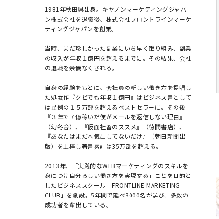
1981年秋田県出身。キヤノンマーケティングジャパ
ン株式会社を退職後、株式会社フロントラインマーケ
ティングジャパンを創業。

当時、まだ珍しかった副業にいち早く取り組み、副業
の収入が年収１億円を超えるまでに。その結果、会社
の退職を余儀なくされる。

自身の経験をもとに、会社員の新しい働き方を提唱し
た処女作『クビでも年収１億円』はビジネス書として
は異例の１５万部を超えるベストセラーに。その後
『３年で７億稼いだ僕がメールを返信しない理由』
（幻冬舎）、『仮面社畜のススメ』（徳間書店）、
『あなたはまだ本気出してないだけ』（朝日新聞出
版）を上梓し著書累計は35万部を超える。

2013年、「実践的なWEBマーケティングのスキルを
身につけ自分らしい働き方を実現する」ことを目的と
したビジネススクール「FRONTLINE MARKETING 
CLUB」を創設。5年間で延べ3000名が学び、多数の
成功者を輩出している。
