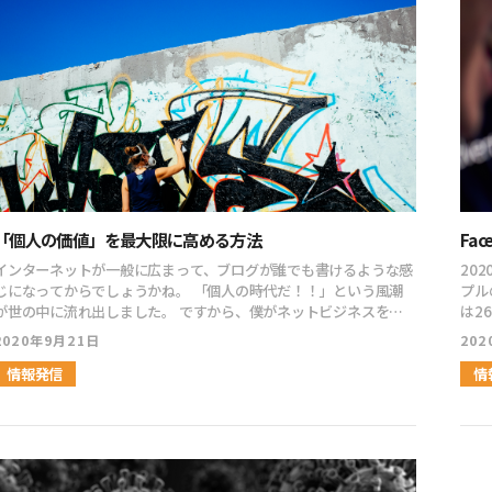
まう凄さ、そして「これから僕もどんどん成長する」とも言ってい
ンでし
content/uploads/2021/07/girl03_smile.png" align="right"
を買い付けて
たのが印象的。需要と供給の話がすごく興味深かった。メモを見つ
ico
col_border="#000" col="#f6f3f1" type="speaking"
タンのデ
つ勉強させてもらおう。やはりなんでも本質的なことを抜きにして
cont
border="on" icon_shape="circle"]今日の対談ライブはすごかっ
キャ
はうまくいかないんだな、と思った。[/ふきだし] [ふきだし
col_
たですね。常に新しい情報を得るって大事です。小玉さんのやり方
ね。 そうなると起こるのが在庫の現金化です。 在庫の現金化の時
icon="https://kodamaayumu.com/blog/wp-
ico
が既に古い手法になりつつある…三上君も最初からうまくいったわ
に強
content/uploads/2021/07/business_ol_woman.png"
てい
けじゃない、めげないで頑張るって大切ですね。明日の放送もワク
は、
align="right" col_border="#000" col="#fff"
の中
ワクでお待ちします！[/ふきだし] [ふきだし
い商品の
type="speaking" border="on" icon_shape="circle"]ポジショ
ーケ
icon="https://kodamaayumu.com/blog/wp-
手は強気の
ンメイク、市場リサーチ、お客様の頭の中にポジションを作り上げ
た拍
content/themes/isotype_001/functions/gutenberg/balloon/
どん落ちて
る。「欲求」と「需要」の違い。ブランディングを積み上げる。ポ
し i
image/icon_biz_man.png" align="left" col_border="#000"
き合いがあり
ジションへの信頼と期待。ファン化は、SNSの世界でも重要なので
cont
col="#f6f3f1" type="speaking" border="on"
なかっ
「個人の価値」を最大限に高める方法
Fa
すね。とても学びになりました。ありがとうございました。[/ふき
alig
icon_shape="circle"]SNSの凄さもだけど、いや、三上くんの凄
の問
し icon="https://kodamaayumu.com/blog/wp-
typ
さに、口が空くほど驚く。時代はここまで来てるのか…これが、無
うに色
インターネットが一般に広まって、ブログが誰でも書けるような感
20
content/themes/isotype_001/functions/gutenberg/balloon/
と三
料配信って事に、あらためて驚く。小玉さん、三上さんに感謝で
らいに落ちてい
じになってからでしょうかね。 「個人の時代だ！！」という風潮
プルの
image/icon_biz_man.png" align="left" col_border="#000"
しが
す。[/ふきだし] [ふきだし
でダメな感じで
世の中に流れ出しました。 ですから、僕がネットビジネスを始
は2
col="#fff" type="speaking" border="on"
で、
icon="https://kodamaayumu.com/blog/wp-
びつい
めた頃にはすでに言われてた感じ。 そんなこんなで10年くらい経
搭載
2020年9月21日
20
icon_shape="circle"]途中途中で「有料級」を挟んでくるのが凄
し] [ふきだし icon="https://kodamaayumu.com/blog/wp-
content/uploads/2021/07/obasan01_laugh.png"
して
ってYouTubeが出てきて、そこから全国的な有名人が生まれたりし
集を
い。需要と供給を理解する＝正にコンセプトメイキング。伝えやす
con
align="right" col_border="#000" col="#f6f3f1"
落」と分か
て、より「個」へのフォーカスが強くなってきていますよね。
情報発信
トワ
情
さを追求しているのが良く分かります。[/ふきだし] [ふきだし
alig
type="speaking" border="on" icon_shape="circle"]SNS完全
うと
「個」の発言で株価すら動いたりしますから。 この流れっていう
のター
icon="https://kodamaayumu.com/blog/wp-
bor
攻略３夜連続LIVEを拝見しましたが、既に目からウロコが23枚落
た。 見たことがない価格でしたからね。 リーマンショックで暴落
のは、絶対に止まることも戻ることも無いでしょう。 ボケ〜っと、
ト設
content/uploads/2021/07/obasan01_laugh.png"
多く
ちました(笑)小玉さんが｢あ～今日はいい話聴いた～！｣とすかさず
した
ただただ会社へと行くだけの毎日を送る人は、5年後10年後に超し
ワー
align="right" col_border="#000" col="#fff"
すぎ
言われていたマヨネーズの例え話、それが実は本質だったのです
れ元に戻っ
んどい人生を送ることになります。 会社員だとしても「個」とし
14
type="speaking" border="on" icon_shape="circle"]SNS完全
く必要
ね。第2夜が楽しみです！[/ふきだし] [ふきだし
れだけで
て、立っていかなければいけない。 会社の看板があったとしても、
る。 https://www.bloomberg.co.jp/news/articles/2020-08-
攻略3夜連続LIVEを視聴しました。小玉さんと堂々と渡り合える22
ico