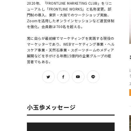
2020年、「FRONTLINE MARKETING CLUB」をリニ
ューアルし「FRONTLINE WORKS」と名称変更。部
門制の導入、東京・大阪でのワークショップ実施、
Zoomを活用したオンラインセッションなど運営体制
を強化。会員数は700名を超える。

常に自らが最前線でマーケティングを実践する現役の
マーケッターであり、WEBマーケティング事業・ヘル
スケア事業・天然石事業・スポーツチームのメディア
展開などを手がける年商15億円の企業グループの経
営者でもある。            
を
h
た。 ただ、
小玉歩メッセージ
思いま
りま
動