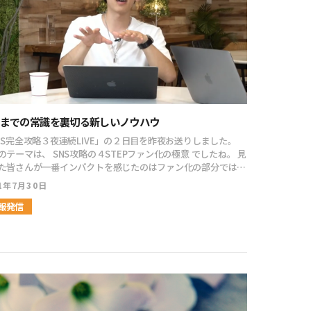
までの常識を裏切る新しいノウハウ
NS完全攻略３夜連続LIVE」の２日目を昨夜お送りしました。
SNS攻略の４STEPファン化の極意 でしたね。 見
た皆さんが一番インパクトを感じたのはファン化の部分ではな
ァン化は長期戦ではなく短期戦。 そして、ポジ
21年7月30日
ンとストーリーが非常に大事だという話でした。 お話しして
った「型」はすぐに活用できるものなのでガンガン使っていき
報発信
ィーメンバーも、たくさんの刺激もら
想を紹介しますね！ [ふきだし
n="https://kodamaayumu.com/blog/wp-
ent/themes/isotype_001/functions/gutenberg/balloon/
e/icon_biz_man.png" align="left" col_border="#000"
"#fff" type="speaking" border="on"
n_shape="circle"]本当に勉強になりました。それぞれのSNS