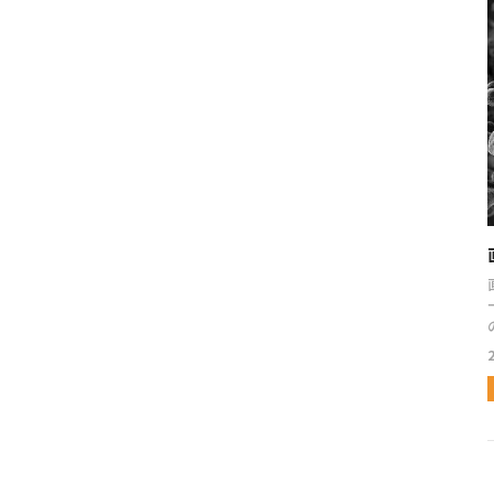
と
んじ
き
月2日。
へ