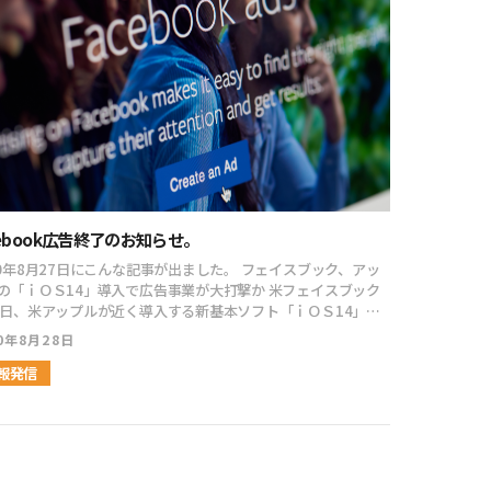
たのでとても納得しました。[/ふきだし] [ふきだし
いました。 そのバイヤーが来なくなったので、パキス
n="https://kodamaayumu.com/blog/wp-
ィーラーは死活問題。 いくらジュエリーを持っていても
ent/uploads/2021/07/girl03_smile.png" align="left"
ッシュがなければ、生活は立ち行かなくなってしまいますから
border="#000" col="#fff" type="speaking" border="on"
n_shape="circle"]三上さん、小玉さんが天才だとおっしゃっ
いのは、もちろん売り手ではなく買い手となります。 コロナ前
たけれど天才なうえに、やはり相当勉強しているのだろう。頭
中国人バイヤーが現地に入って、こぞって買い付けることで良
にかなりの知識が入っているのが動画越しに伝わってくる。マ
価格は右肩上がりでした。 右肩上がりなわけなので、売り
ティングとそれに上乗せする知識、内容にも驚くけれどふとし
価格定時です。 しかし、そんな右肩上がりの価格がどん
子に気づく、彼はまだ２２歳なんだ・・・[/ふきだし] [ふきだ
いくわけです。 僕は昨年の秋くらいからディーラーと付
con="https://kodamaayumu.com/blog/wp-
ました。 もちろん、その時はコロナの「コ」の字も
ent/uploads/2021/07/shinsyakaijin_run_woman2.png"
たので、普通に取引をしていました。 それが・・・ コロナ
cebook広告終了のお知らせ。
n="right" col_border="#000" col="#fff"
題が明らかになって各国の往来が無くなってからは、毎月のよ
e="speaking" border="on" icon_shape="circle"]小玉さん
々な商品の価格が落ちていったんですね。 信じられないく
20年8月27日にこんな記事が出ました。 フェイスブック、アッ
上さんの動画はほんとにおもしろくて20時前にテレビの前に
く。 僕は不動産投資や株式投資は、本当に不得意
「ｉＯＳ14」導入で広告事業が大打撃か 米フェイスブック
みついていました。ちょうど集客のところを見直しているの
す。 だから、下がっていくとビビるし、上がると飛
6日、米アップルが近く導入する新基本ソフト「ｉＯＳ14」の
SNS攻略は役に立つかなと思い、動画を見てました。[/ふきだ
ちゃって損をする典型的なダメな人です。 でも、こと石に関
端末からは、自社のアプリを通じた利用者ごとの端末データ収
20年8月28日
は自分の中での基準があるので「明らかに常軌を逸した価格下
やめると明らかにした。これにより、「オーディエンス・ネッ
tent/uploads/2021/07/business_ol_woman.png"
るわけですよ。 こんなバーゲンセールは2度とないだろ
ーク」と呼ばれる開発者向け広告プラットフォームを含む同社
報発信
n="left" col_border="#000" col="#fff" type="speaking"
考えて、良い物が良い価格で出た時には淡々と買っていきまし
ゲット広告事業には大打撃が予想される。 広告のターゲッ
der="on" icon_shape="circle"]SNSハック、2日目も学びが
定に役立つＩＤＦＡ情報がなければ、オーディエンス・ネット
、モをとりながら視聴しました。自身を振り返るべきことが多
不動産価格が戻ったように、僕が今回買い付けた商品も、いず
クの売上高は最大50％減る可能性があるという。同社はｉＯＳ
て、消化不良です。チェックポイントを意識して丁寧にみてい
てくるはずです。 単純に人の往来がある程度戻れば、そ
ユーザー向けサービスを全面的に廃止することも検討してい
があるかなと思いました。[/ふきだし] [ふきだし
価格が戻ると思うんです。 まあ、戻らないかもしれない。
n="https://kodamaayumu.com/blog/wp-