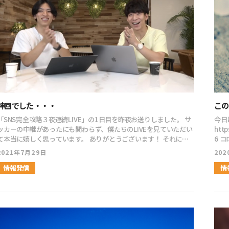
ンバーからも、感想が寄せられています。 [ふきだし
によ
icon="https://kodamaayumu.com/blog/wp-
性、
content/uploads/2021/07/girl03_smile.png" align="left"
ター
col_border="#000" col="#fff" type="speaking" border="on"
し] [ふきだし icon="https://kodamaayumu.com/blog/wp-
icon_shape="circle"]ライブでは、話しがわかりやすく新たな発
cont
見も、あり勉強になりました。普段から、フロントラインワークス
alig
で学んでいる為、イメージが付きやすく継続してきて良かったと感
typ
じています。[/ふきだし] [ふきだし
の４
icon="https://kodamaayumu.com/blog/wp-
トー
content/uploads/2021/07/shinsyakaijin_run_woman2.png"
のこ
align="right" col_border="#000" col="#fff"
[ふき
神回でした・・・
この
type="speaking" border="on" icon_shape="circle"]SNS完全
con
攻略3夜連続LIVEを視聴しました。フロントラインワークスに入り
alig
「SNS完全攻略３夜連続LIVE」の1日目を昨夜お送りしました。 サ
今日は
小玉さんの合同ライブや座談会を視聴させて頂いているおかげで、
bor
ッカーの中継があったにも関わらず、僕たちのLIVEを見ていただい
http
LIVE内で三上さんがおっしゃっていたことの多くを理解することが
ら習
本当に嬉しく思っています。 ありがとうございます！ それにし
6 コロナ禍で世界の色んなものが止まる中、僕は淡々と石を買い付
できました。コンセプトメイキングと同じで、売りたいものではな
の部
ても、1日目から三上くんはキレキレでしたね。 僕のコミュニティ
けていました。 知
2021年7月29日
202
く売れるもの（顧客が求めているもの）をコンテンツとして作らな
て、
でもかなり盛り上がっていまして、こんな感想がありましたよ。
くと、
くてはいけないということと、相手にベネフィットを伝えるという
[ふき
[ふきだし icon="https://kodamaayumu.com/blog/wp-
情報発信
とい
情
ことが大切だということが、改めて勉強になりました。[/ふきだし]
cont
content/uploads/2021/07/business_woman1_4_laugh.png"
ています。 2020年に入っ
[ふきだし icon="https://kodamaayumu.com/blog/wp-
alig
align="left" col_border="#000" col="#f6f3f1"
で5,0
content/uploads/2021/07/whiteboy1_laugh.png"
typ
type="speaking" border="on" icon_shape="circle"]まさに神
まっ
align="left" col_border="#000" col="#fff" type="speaking"
談ラ
回でした・・・こんなにすごい情報を無料で観ることができたこと
ですね。 今年、僕が主に買ってい
border="on" icon_shape="circle"]三上さんの３夜連続LIVE、
のお
に驚いています。2日目も楽しみです！[/ふきだし] [ふきだし
タン
結局最後まで観てしまった。自信があるのですべてを言い切ってし
深く
icon="https://kodamaayumu.com/blog/wp-
れま