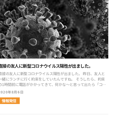
icon="https://kodamaayumu.com/blog/wp-
その時はその
その看板を掲げている「個」を立たせていかないと、それこそロボ
27/QFOL
歳の三上さんに驚いた3日間です。これまで物販コンサルのお話で
cont
content/uploads/2021/07/whiteboy1_laugh.png"
こと
ットと同じになってしまうと思うんですよ。 そこで、考えなければ
ー」で終わる記
もPB商品にSNSを有効に利用していると伺っています。うまく使う
alig
align="left" col_border="#000" col="#f6f3f1"
わけです。 あとはね、仮に
いけないのが「個人の価値」というものです。 いきなり結論を言っ
ね。 簡単に言えば「Facebook広告のターゲティングに必要な情報
べきツールなんですね。今回のライブでバイアスの垣根が取っ払わ
type
type="speaking" border="on" icon_shape="circle"]えーっ！
付けた価
てしまうと「個人の価値」というのは希少性です。 希少性が高けれ
が取
れた気がします。[/ふきだし] [ふきだし
方L
知りたい。教えて！！だらけでした。しかも、giveの嵐。三上功太
て思ったわけ
ば高いほど、「個人の価値」も高くなります。 あなたが、会社員で
も。なん
icon="https://kodamaayumu.com/blog/wp-
の連
先生は、事前に「天才」と表現されていたので勝手にガッチガチの
人的
あっても起業している人間であっても、希少性を高めることを考え
組みなの
content/themes/isotype_001/functions/gutenberg/balloon/
で、
ロジックをイメージしていました。ごめんなさい。とても優しそう
っちゃい
ながら日々を過ごしていきましょう。 それが、今の世の中であった
事業
image/icon_biz_man.png" align="left" col_border="#000"
お役
な、めっちゃ感じのいい好青年でした。[/ふきだし] [ふきだし
た。 だから、いいの。 この5,000万円のものが仮に1つも売れなく
り、この後の世の中においてとんでもない資産となります。 ・・・
ね。 そして、僕らからしたらターゲティングが超優秀である
col="#fff" type="speaking" border="on"
のが
icon="https://kodamaayumu.com/blog/wp-
ても、
いう話をすると、 「じゃあ、希少性を高めるにはどうしたらいい
Fa
icon_shape="circle"]「SNS完全攻略３夜連続LIVE」の3日目を拝
追い
content/uploads/2021/07/business_ol_woman.png"
いんじゃ
ゃい？」 ってなりますよね。 はい！ その答えとなる音声を配
た大きな問
見しました。私なりの結論は、我々のDRMにSNSのメリットをうま
に明
align="right" col_border="#000" col="#f6f3f1"
売は
信しましたのでお聞きください。 アジア最強企業的、希少性＝価
Face
く取り込んで活用していけば、相当効率がよくなるのではないか、
す。
type="speaking" border="on" icon_shape="circle"]SNSハッ
値の作り方【先天性と面倒臭さがキモ】 PS こんな感じでマジで使
ター
ということです。多分どちらかだけということではなくて、両方の
[/ふきだ
直接の友人に新型コロナウイルス陽性が出ました。
ク、1日目の動画を拝見しました。あの楽しさ、希望あふれる雰囲
える内容をhimalayaでは配信してきます。 今の所は無料で配信し
たり
いいところをうまく使っていくのがポイントかと思いました。[/ふ
ico
気がすごいです。そして、「フォロワーは少ない方がいい」に
ていきますので、フォローしておいてください。 ビジネス読書チャ
です。 初心者にはとんでもなくオススメの集客
直接の友人に新型コロナウイルス陽性が出ました。 昨日、友人と
だし] [ふきだし
cont
「え？！」となりました。[/ふきだし] [ふきだし
ンネル
をす
一緒にランチに行く約束をしていたんですね。 そうしたら、約束
icon="https://kodamaayumu.com/blog/wp-
alig
icon="https://kodamaayumu.com/blog/wp-
運用
の1時間前に電話がかかってきて、何かな〜と思って出たら「コロ
content/uploads/2021/07/girl03_smile.png" align="right"
bor
content/uploads/2021/07/smartphone_woman_smile.png"
ています。 というのも、無
ナ陽性出たんですけど」ということで・・・ 時間を巻き戻す事、8
col_border="#000" col="#fff" type="speaking" border="on"
濃く
2020年8月6日
align="left" col_border="#000" col="#f6f3f1"
センス
 その友人からLINEでメッセージが届いて「昨日高熱が出て
icon_shape="circle"]三上さんの明晰な語り口に思わず引き込ま
っぱ
type="speaking" border="on" icon_shape="circle"]ネットビ
うに
て気になるな。味は普通にしますが」と言うんですよ。 このご時
情報発信
れましたが、ここで語られた６ステップの中の１～４の商品設計ま
私の
ジネスに又、新しい風が吹いている。SNSの認識が変わるのかな？
は絶対
世に高熱はちょっと心配だな〜と思ったんですけど、市販の熱さま
では、まさにこのフロントラインワークスで教わってきているこ
ファ
時代の移り変わりが早くて目がまわりそう。おいて行かれないよう
ツセ
しを飲んだらすぐに下がったみたいで。 とはいえ、夏に高熱を出す
と。５の「仕組み化」と６の「集客」のところはちょっと気になる
きだし
ついて行こう。[/ふきだし] [ふきだし
に言
のも珍しいですし、繰り返しになりますが、このご時世なので病院
ところですが、まずはこのFWで実績を上げることを目指したいと
con
icon="https://kodamaayumu.com/blog/wp-
と、
行く事を勧めたんです。 それで、病院へ行ってもらってPCR検査
思います。[/ふきだし] [ふきだし
alig
content/uploads/2021/07/shinsyakaijin_run_woman2.png"
コン
を受けたら、2日後に陽性の連絡が来たという流れでした。 ただ、