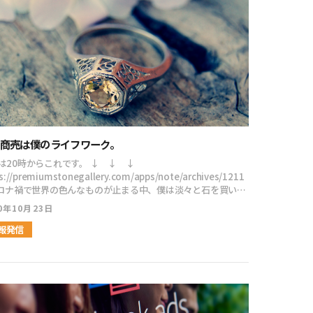
って特徴がはっきりしている事の気付きや、価値提供の重要
やらない方がいい事等本当に勉強になりました。改めて、イン
ネットの奥深さを感じる事ができ感謝しております。[/ふきだ
ent/uploads/2021/07/whiteboy1_laugh.png"
n="right" col_border="#000" col="#fff"
e="speaking" border="on" icon_shape="circle"]三上さん
つのステップの中の「ファン化」の型である「ポジション×ス
リー」で人に物を信じさせる力、人に物事を届ける力が重要と
とで、早速シナリオを確認しながら修正しました。[/ふきだし]
だし icon="https://kodamaayumu.com/blog/wp-
商売は僕のライフワーク。
tent/uploads/2021/07/smartphone_woman_smile.png"
n="left" col_border="#000" col="#fff" type="speaking"
20時からこれです。 ↓ ↓ ↓
der="on" icon_shape="circle"]SNS 4STEPは、小玉さんか
s://premiumstonegallery.com/apps/note/archives/1211
っていた内容とかなり重複しているなと感じた。ただ、ループ
分はすごいと、感心しました。教育系は発信者が多くなりすぎ
らない方もいるかもしれないので一応言ってお
0年10月23日
刺さらなくなっていると言われ、心配になった。[/ふきだし]
僕は「プレミアム天然石専門店 premium stone gallery」
だし icon="https://kodamaayumu.com/blog/wp-
うお店を恵比寿と心斎橋でやっていて、もちろんwebでもやっ
報発信
ent/uploads/2021/07/obasan01_laugh.png"
てから、ジュエリールースや原石を個人
n="right" col_border="#000" col="#fff"
00万円は買ったと思います。 というのも、それこそ世界が止
e="speaking" border="on" icon_shape="circle"]今日の対
たので、ジュエリーのバイヤーたちが現地に入れなくなったん
イブは昨日の500倍くらい中身濃かったですね！こんな有料級
たのはパキスタンです。 パキス
話をバンバン提供してくれる三上君も太っ腹だし内容が濃くて
は良い鉱物がありますし、アフガニスタンからも入ります。 こ
て。ファン化が大事だと思ったのは、まさに自分がそのパター
で、パキスタンには中国人バイヤーが入っていて、ジュエリー