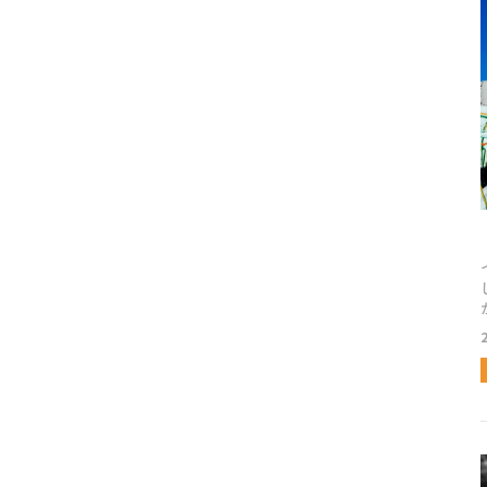
だし] [ふきだ
が