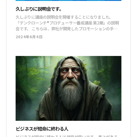
久しぶりに説明会です。
久しぶりに講座の説明会を開催することになりました。
「デンクローンチ®プロデューサー養成講座 第2期」の説明
会です。 こちらは、弊社が開発したプロモーションの手法
である「デンクローンチ」をマスターする講座。 自分の商
2024年6月4日
品ではなく、コンテンツを持っている方をプロデュースし
て、コンセプト作りから、集客、セールスまでできるように
なります。 第2期というからには第1
ビジネスが短命に終わる人
ビジネスが短命に終わる人は視座が低いです。 売上がある