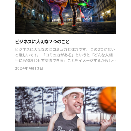
ビジネスに大切な２つのこと
ビジネスに大切なのはコミュ力と体力です。 この2つがない
と厳しいです。 「コミュ力がある」というと「どんな人相
手にも物おじせず交流できる」ことをイメージするかもしれ
ませんが、そうではありません。 相手の気持ちを想像し
2024年4月13日
て、その場、その状況に合った行動を取れることが「コミュ
力がある」と、僕は考えています。 SNSの投稿内容、広告ク
リエイティブ、セールス動画など