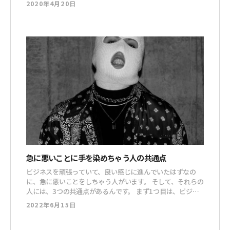
2020年4月20日
一体、どのタイミングから前向きな経済活動を始めていいの
か分からないってところだと思うんですよね。 そもそも、
このウイルス騒ぎが収束するのかって、かなり微妙です。 だ
っ
急に悪いことに手を染めちゃう人の共通点
ビジネスを頑張っていて、良い感じに進んでいたはずなの
に、急に悪いことをしちゃう人がいます。 そして、それらの
人には、3つの共通点があるんです。 まず1つ目は、ビジネ
スが好きというより、お金が好き過ぎる人。 ネットビジネ
2022年6月15日
スで稼ぐのって、他のあらゆるビジネスと比べて圧倒的に簡
単だと思います。 だから、ネットビジネスが好きとかじゃ