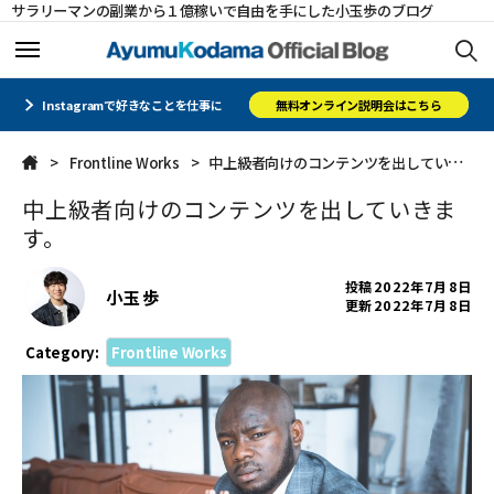
サラリーマンの副業から１億稼いで自由を手にした小玉歩のブログ
ホーム
ホーム
Instagramで好きなことを仕事に
無料オンライン説明会はこちら
Frontline Works
中上級者向けのコンテンツを出していきます。
メルマガ
メルマガ
中上級者向けのコンテンツを出していきま
コミュニティ
コミュニティ
す。
オフィシャルサイト
オフィシャルサイト
投稿
2022年7月8日
小玉 歩
更新
2022年7月8日
会社概要
会社概要
Category:
Frontline Works
CLOSE
CLOSE