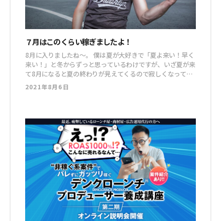
７月はこのくらい稼ぎましたよ！
8月に入りましたね〜。 僕は夏が大好きで「夏よ来い！早く
来い！」と冬からずっと思っているわけですが、いざ夏が来
て8月になると夏の終わりが見えてくるので寂しくなってし
まいます。 まあ、それ以前に今年も去年もコロナ禍で夏を
2021年8月6日
楽しむって感じにもならないんですけどね・・・ そんなコ
ロナ禍でもフロントラインワークスメンバーはビジネスをし
っかり頑張っています。 どんな感じで頑張