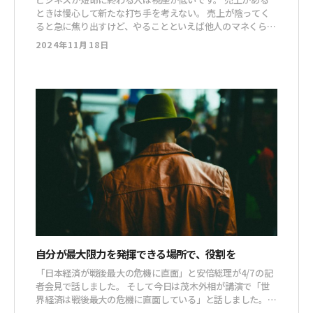
ときは慢心して新たな打ち手を考えない。 売上が陰ってく
ると急に焦り出すけど、やることといえば他人のマネくら
い。 まあ、焦ったところで、それしかできないのも仕方な
2024年11月18日
いですよね。 視座とは「時間軸」と「影響の範囲」を、ど
う見るかという視点のこと。 これが低いと、目先のことし
か見えません。 「時間軸
自分が最大限力を発揮できる場所で、役割を
「日本経済が戦後最大の危機に直面」と安倍総理が4/7の記
者会見で話しました。 そして今日は茂木外相が講演で「世
界経済は戦後最大の危機に直面している」と話しました。
とにかく危機です。 今回の難しいところって何かというと、