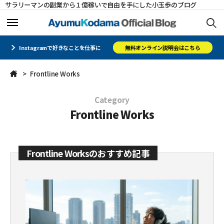
サラリーマンの副業から１億稼いで自由を手にした小玉歩のブログ
ホーム
ホーム
Instagramで好きなことを仕事に
無料オンライン説明会はこちら
Frontline Works
メルマガ
メルマガ
Category
コミュニティ
コミュニティ
Frontline Works
オフィシャルサイト
オフィシャルサイト
Frontline Worksのおすすめ記事
会社概要
会社概要
CLOSE
CLOSE