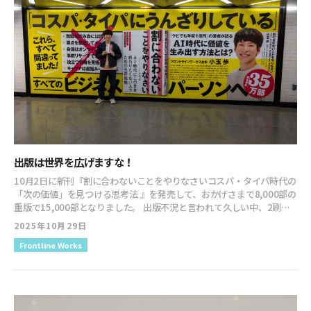
でピーギャー言っても仕方ないです。 自分がやれることを、ひたすら
やるのみですね。 と、色々と言っているうちにAmazonの在庫は入っ
たようです。 10日以上も在庫がなかったのはヒットしている証拠とい
うことと思っていただければ！！ 今ならすぐに届きますので、ぜひ手
にしてくださいね。 ↓ ↓ ↓ 割に合わないことをやりなさいコス
パ・タイパ時代の「次の価値」を見つける思考法（たくさんのレビュ
ーありがとうございます！） さてさて、出版記念講演会も目前に迫っ
てまいりました。 僕はテーマを大幅に変更して「個の時代の終焉と新
しい時代の到来」についてお話しします。 13年前に『クビでも年収1
億円』を出版した時には、 「これからは個の時代だ！」「個が活躍す
る時代だ！」 と声高らかに叫び続けました。 そして、個人でビジネス
を立ち上げ、成功する人がたくさん生まれました。 しかーし！ そんな
出版は世界を広げますな！
時代も終わりがやってきます。 では、どんな時代が来るのか？ その時
代において、僕らはどうしたらいいのか？ この話を聞いたら、個の時
10月2日に新刊『割に合わないことをやりなさいコスパ・タイパ時代の
代以上に大きなチャンスを掴む人がゴロゴロ生まれてきますよ。 世の
「次の価値」を見つける思考法 』を発売して、おかげさまで8,000部の
中的には、まだまだ「個の時代」みたいなことを言ってしまっている
重版で15,000部となりました。 出版不況と言われて久しい中、2刷で
ので今だったら大チャンス。 今回の小玉の話、いや未来予言を、これ
8,000部やるのは、かなり攻めている感じだそうです。 出版社によって
2025年10月29日
からの活動に活かしてくださいね。 ちなみに、期日が迫っていますの
は、重版で1,000部刷るか1,200刷るか200部で悩んだりもするらし
で、懇親会付きのコースの方は本日いっぱいで申し込み締切とします。
Frontline Works
く。 となると、初版の7,000部より多い8,000部刷るというのは、凄い
懇親会付きを希望される方は、本日中にお申し込みください。 ↓
んだなって思いますね。 そんな出版からの流れで、昨日はログミー
↓ ↓ 出版記念コラボ講演会 小玉歩 加藤咲季 あ！ 懇親会で超豪華景
Businessの取材で渋谷の会社に行ってきました。 普通に会社のホーム
品がもらえるビンゴ大会やりますわ！！ これも期待しててね！！
ページから取材の依頼が入ったのですが、担当の方が書店で書籍を見
つけて興味を持って連絡をくれたとのこと。 書籍を出すことで自分を