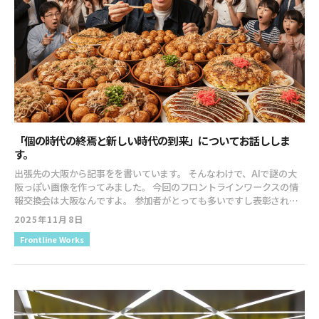
「個の時代の終焉と新しい時代の到来」についてお話ししま
す。
出張先の大阪から記事をを書いています。 そんなわけで、AIで謎の大
阪っぽい画像を作ってみました。 今回のフロントラインワークスの情
報交換会は大阪なんですよ。 参加者がとっても多いですし表彰される
メンバーも多いので楽しみな感じです。 さて！！ 10月末に増刷がかか
2025年11月8日
り、15,000部となった『割に合わないことをやりなさい』なのです
Frontline Works
が… 月末から、ずーーーっと在庫切れでした。 プロモーション打って
るのに在庫がないだなんて割に合わん！なんてことを考えていました
が、まー仕方ないですね。 先週なんて３連休で、せっかく人手が多い
のに店頭に在庫がなーい！！ 名古屋駅に超デカい広告を出しているの
に、駅の三省堂に今時点でも店頭に在庫がなーい！！ もったいないわ
これとか悲しい気持ちになりましたが、KADOKAWAは毎度こんななの