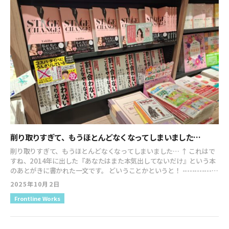
pic.twitter.com/BIdXwA2Pqk— 中村 誠@Lステップを使ったLINEマ
ーケティングプロデューサー (@gor0210) October 11, 2025 紙読書
オタクのわいまた良書に出会ってしまった…。最近僕の投稿で訴求し
ていた以下。・自分軸を持つ大切さ・ノウハウばかりでなく人間味を
大切にに近い思想が冒頭から盛りだくさんで腑に落ちました
中でも
以下のメッセージはなるほど、これがモヤモヤの原因だったのか。…
pic.twitter.com/sm0eSGeXTx— よっしー｜毎日note書いてる人
(@JiTai7197) October 11, 2025 なんとなく周りの人に大事にされて
いないと感じる人に読んで欲しい一冊。なぜかいつも周囲に人が集ま
り、頼りにされ、楽しそうにしている人がやっていることの秘訣がすべ
て書かれています。 pic.twitter.com/24WYSgGjNu— りさねーぜ｜魅
力が伝わるSNS運用 (@risa_neze) October 11, 2025 お店を作る時に
考えていた事、全部書かれてた
´-私が心がけていたことは"感動"を
生み出す側になること。お客様の"欲しい"を察して先回りする→また
削り取りすぎて、もうほとんどなくなってしまいました…
来たいに繋がるコスパがどうこうじゃないの。"あの人にまた会いた
い"に繋がる、義理人情みたいなサービスが心を動かす人になり、ファ
削り取りすぎて、もうほとんどなくなってしまいました… ↑ これはで
ンが出来るの。 pic.twitter.com/X2ELfiNUDi— はるちゃん
すね、2014年に出した『あなたはまた本気出してないだけ』という本
(@haluuuuuka) October 11, 2025 ＡＩはデータで増強され、生き物
のあとがきに書かれた一文です。 どいうことかというと！ ------------
は、経験で増強されます。根本的に仕組みが違う。情報収集に人生を乗
書籍の執筆って自らを削り取っていくような作業だよね。 本を出すた
2025年10月2日
っ取られないでね！人生はめんどくさいを味方につけて、やりくりを楽
びに削って削って… 2012年のクビ億のヒットから身を削りながら著者
しむ、ここが醍醐味！経験と感動のある日々、この王道にいる人生が
Frontline Works
として本を出し続けたけど、もう限界が来たぞ！！ ------------ ってこと
加速するんです。 https://t.co/PO1wybXsUq— お花の先生も通う花教
です。 そして、 「削る部分もなくなったといういことで、私の執筆活
室 アトリエレモンリーフ (@lemonleaf_jp) October 11, 2025 実は重
動はこれでしばらくお休みになります。 次作は、どれくらい先になる
要でも緊急でもないことが鍵になる。他人は気にせず自分らしく好き
かはわかりません。 皆様に差し出した時に何かプラスになる「自分」