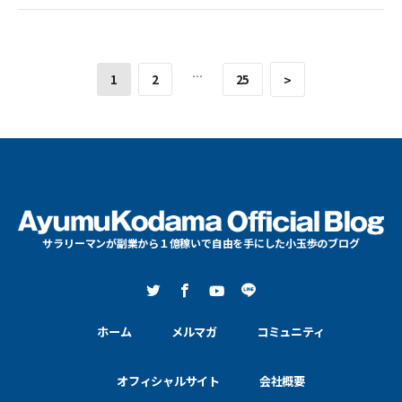
のいい友達の仕事だけを受ける感じになっているはず。もしくは、とん
でもなくギャラが良くて受けるか。 今日のポイントはここではなく
「世の中の運用代行だったりのサービスの質は、ほとんどが三流と二
流の間くらい」だということ。そして、それでも誰も文句を言うことな
…
1
2
25
>
く回っているということ。 ここに文句を言うつもりもない。回ってい
るなら、そういうものだからだ。しかも、ギリギリ費用対効果もあっ
てたりする。だから、サービス提供側も文句を言われる筋合いはな
い。 で、こういったサービス提供者が、これからどんどんAIを活用し
ていくことになる。それによって、納品物の質が上がるかと言うとそん
なことはない。そもそも三流と二流の間くらいの人がAIを使っても、
三流と二流の間くらいの物しかできあがらない。 ただ、AIを使うこと
で三流、四流の人たちでも、三流と二流の間くらいの仕事ができるよ
うになるみたいなことはある。 これによって、世の中の運用代行や、
それに近しいサービスの質が、だいたい三流と二流の間くらいにな
サラリーマンが副業から１億稼いで自由を手にした小玉歩のブログ
る。しかも、ギリギリ費用対効果も合う。 こうなった時に、どこに仕
事を依頼する？誰に仕事を依頼する？ 答えは… 仲の良い人、もしくは
仲の良い人の紹介だ。 三流と二流の間くらいの仕事しかできない人
は、基本的にはクラウドソーシングサイトで発注者を探すことが多い
と思う。で、発注者はココナラやクラウドワークスで人を探してポート
ホーム
メルマガ
コミュニティ
フォリオを見たとする。でも、その内容にもほとんど違いがなかった
りする。というか、見る目がないから違いがわからない。みんな同じ
に見える。だから誰を選んだら良いかわからない。 Amazonで買い物
オフィシャルサイト
会社概要
する時もありません？何か買おうとしてAmazon開くけど商品の見た