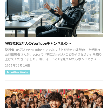
登録者105万人のYouTubeチャンネルの…
登録者105万人のYouTubeチャンネル「上原浩治の雑談魂」を手掛け
た谷田彰吾さんが、voicyで『割に合わないことをやりなさい』を取り
上げてくださいました。 朝、ぼーっとXを見ていたらポンっとポストが
流れてきたんですよ。 で、voicyを聞いてみたら、冒頭の「まだ読んで
2025年11月10日
おりません」で猛烈にズッコケたのですが… それでも、20分にわたっ
Frontline Works
て話されていた内容が、まさに著者として伝えたかったことを的確に
捉えていて驚きました。 やはり、表現者・発信者が「AI時代に何を大
切にするのか？」を考えると、自然と同じ答えにたどり着くのですね。
ということで、谷田さんのvoicyぜひ聴いてみてください。 ↓ ↓ ↓
『割に合わないことをやりなさい』（小玉歩著）が時代を捉えすぎて
る件 そしてそして！ 出版記念講演会が、今週末に迫ってきました。 小
玉を祝いに来てくださいな！ ↓ ↓ ↓