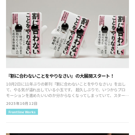
知らない人にリーチし、世界が広がるというのは、まだまだあるんだ
なーと実感した次第です。 重版分の入荷が来月頭くらいなので、今ち
ょっとAmazonや書店でも欠品があったりします。入荷したら、また
展開も良くなるでしょうから、ここからっすね。 クビ億で15万部、仮
面社畜で7万部やった身としては、こんな所で止まるつもりなどさらさ
らないですよ。 なんせ、11年ぶりの出版で「これを世に伝えた
い！！」と強烈な気持ちがあって出した本。 まだまだ広げていきたい
です！ ちなみに、久しぶりの取材だわ！と撮影もあったので、昨日は
張り切って美容室に行ってきました。 そしたら、担当さんが書籍を購
入してくれていて、とってもハッピーな気持ちになりました。 嬉し
い！！デニム仲間になったのも嬉しい！！
『割に合わないことをやりなさい』の大展開スタート！
10月2日に11年ぶりの新刊『割に合わないことをやりなさい』を出し
て、やる気が溢れ出している小玉です。 超久しぶりで、いつからプロ
モーションを進めたいいのか分からなくなってしまっていて、スタート
で遅れた感が少しあり… ですが、徐々に広がっていまして、SNSでの
2025年10月12日
感想投稿が増えてきました。 これだよこれ、俺が最近忘れかけてた事
Frontline Works
が全部ズバズバ言われた。最初の気合いだけで突っ走ってた事を評価
されてたのに段々稼動の費用対効果ばっかりこだわって丸くなりエッ
ジ効かなくなるのはクライアントワーカーあるあるなので、これ読んで
初心を思い出そう。あゆさん出版おめでとう御座います
…