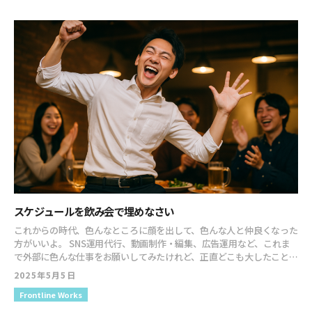
んだ？ ということに向き合ってみたのが、今回の書籍です。 向き合え
が、さすがに、その4日だけで、ウィークリーランキングにランクイン
ーセンがあって、ゲーセン好きなうちの子たちはとっても喜びます。
ば向き合うほど明らかになったのが 「近年では無駄だと切り捨てられ
するのは厳しいわけで… で、今週が発売後フルフルの1週間となるわけ
写真撮ってないですけど、ボウリング場やカラオケ施設もあるんです
たものが、実は大きな価値を持ち出している」 ということ。 マジでコ
です。 そのウィークリーランキングが、各書店で明日更新されると思
よ。 あと、お子さんが小さいならキッズスペースもいい感じ。 あと、
スパとかタイパとか、言っている場合じゃないよ。 そんなこと言って
います。 ここがどうなっているのか！？ 広告見て気になる↓スマホ見
これも食いに集中して全く写真を撮ってませんが、ビュッフェがガチ
たら「あなた自体」がAIに置き換えられちゃうからね。 まあ、なによ
たら広告出てる↓なんとなく書店行く↓書店行ったらランキングに入
なんです。 美味しいです。 ヒルトンクオリティは、ちゃんとあるビュ
りペラッペラで、味気ない人生になってしまう。 そんな人生嫌だ！ も
ってる↓おっと思って手に取る ここまできたら、あとは本の力です
ッフェです。 ただ！！ ただーーーー！！！ うちって子ども3人でし
ちろん、AIの台頭は無視できない。 使えるものは使うべき。 コスパ・
よ。 手に取ってパラパラ読んでみて、良いなと思ってもらえたら買っ
ょ？ お子さん3人いる家庭は共感してくれると思うんですけど、5人が
タイパの部分は、AIに任せたらいいわけですよ。 人間が人間としての
てもらえるでしょう。 この流れが美しく決まって欲しい！ そんな感じ
泊まれる部屋って、あまりなかったりしますよね。探したり予約取った
存在価値を示す、新しい時代がやってきたと感じます。 そんな時代の
で、明日はもろもろ動き出しまくる日なんですよね。 とってもワクワ
り結構大変なんですよ。 なので、うちはたまに２部屋取っちゃって、
到来は個人的には、とってもワクワクしているんですよ。 今回の書籍
クしております！ 応援よろしくお願いします！ 『割に合わないことを
僕＆中一の長男チームと妻＆娘＆下の子チームに別れることもあるん
を読んで、そのワクワクを感じてください。 そして、これからの生き
やりなさい コスパ・タイパ時代の「次の価値」を見つける思考法 』 …
です。 今回はこんな感じ。 ベッド2台と和室。 ここでも、僕＆中一の
方に活用してもらえれば嬉しいです。 11年ぶりの新刊発売の興奮のま
なんてことを書いていたら、すでにJRに展開されているみたいな話が
長男チームと妻＆娘＆下の子チームに別れて我らはベッドです。 最
まに一筆書き文章でございます。 誤字脱字・乱文失礼しました！！ 何
入ってきました。 え、マジで？ 今日からスタートって聞いていない
近、長男との仲が深まっていると勝手に感じています。 男と男の会話
言ってるかわからないところや、文章壊れているとこたくさんだと思
ぞ？？
が、できるようになってきたと勝手に思っています。 でも、最近は長
う。 ということで、書籍読んでくださいね！ 『割に合わないことをや
男が1人で色んなとこ出かけたり休日も別行動したりと、大人の階段を
りなさい コスパ・タイパ時代の「次の価値」を見つける思考法』 い
スケジュールを飲み会で埋めなさい
急速に登って、こんな感じで家族みんなでどこか行くなんてのも減るだ
や、やっぱり自分の書籍が店頭に並ぶと興奮するわ！！ イヤッホーー
ろうなって思いますよ。 僕も、このくらいから家族で動くのダルいな
ーーーイ！！
これからの時代、色んなところに顔を出して、色んな人と仲良くなった
なんて思った記憶ありますし。 というか、部活が忙しすぎて休みも無
方がいいよ。 SNS運用代行、動画制作・編集、広告運用など、これま
かったか。 と、そんな小玉家の、ある週末でございました。 とにかく
で外部に色んな仕事をお願いしてみたけれど、正直どこも大したことな
ヒルトン小田原はおすすめです。 部屋からの景色もよし！！ 都内から
かった。一流どころか二流にも満たない三流と二流の間みたいなとこ
2025年5月5日
1時間半でついちゃうっていうのも、長距離移動が怠い僕には本当に良
ろばかり。こちらが驚くようなものが納品されたことは無い。マジで
いのでした。
Frontline Works
一度たりとも無い。 考えてみたら当たり前で、一流の仕事ができる人
は簡単に外の仕事なんてやらないからだ。やりたい仕事だけとか、仲