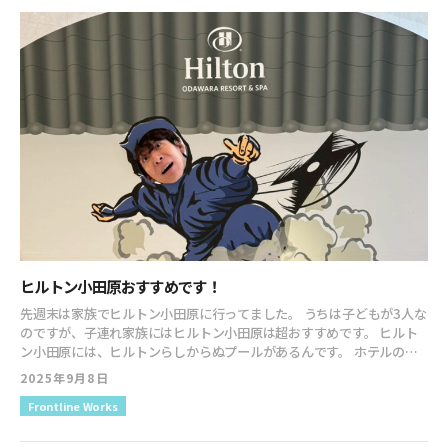
なこと好きなだけ子供のように無垢に遊びまくる。だから家事や子育
が形成された時に執筆できればと思っています。」 と締めているんで
ては発見がいっぱい。AI時代は主夫や主婦が強い。
すね。 なんじゃこいつ、弱気だな！！ とか思ったりもしますが… ここ
https://t.co/E91WOlkMUf— 田中 啓之｜AIコンサル主夫社長 著書:
から11年の時を経て、ついに新刊の発売となりました。 『割に合わな
そろそろ、やせることにしました 50kg減量ダイエットレシピ
いことをやりなさい コスパ・タイパ時代の「次の価値」を見つける
(@passion_tanaka) October 11, 2025 本日東京
11/2東京リアル
思考法』 10月2日めでたく発売！！ あれから10年以上もビジネスの世
講座会場下見ととあるセミナー＆懇親会に参加してきます。新幹線の中
界で、研鑽を続けてきたわけでして、そりゃあ削りたい放題です。 な
ではだいたい読書してます。本日はこれ。ここ数ヶ月考えていたモヤモ
んなら、書籍の企画書があと2つ控えているくらいです。 いや、3つ
ヤが言語化されている…帯通りコスパタイパにうんざりしている人に
か。 どんどん行けるぞ！！ 今回の書籍は… まあ、タイトルでなんとな
読んでみてほしい。ではではいってきまーす！
くイメージがついちゃうかな。 最近って、とにかくコスパだタイパだ
pic.twitter.com/b4LT6H0OWy— 渡辺まりこ｜編集・取材ライター
なんだと、みんな言うじゃないですか。 特に若い世代ね。 だけど、そ
(@watamari66) October 6, 2025 読ませていただきました。常日頃
れが行きすぎているように感じたわけですよ。 そんな感じで効率ばっ
から大事にしている考えが日の目を見るようでうれしかったです。特に
かり追求したとして、その先に何かあるのか？と。 オジサン思いま
感動資本の章は全事業者に読んでほしいと思いました！
す。 特にAIが広まっていくと、効率ってところでいったら人間はAIに
https://t.co/IoeTFuH6sJ pic.twitter.com/gguWKqEcQ9— ブル
勝てない訳ですよ。 今まで高給だったホワイトカラーの仕事なんか
(@bullsan44) October 7, 2025 嬉しい！！ ありがとうございま
ヒルトン小田原おすすめです！
も、AIに置き換えられてきてるでしょ。 自分でも今までだったら、だ
す！！ 目に見える感想って、とっても嬉しいですね。 読んでいただい
れか人にやらせてた仕事もAIで済ませることも増えてます。 だって、
た方は、感想の投稿をお願いします！！ プロモーションは、ここから
先週末は家族でヒルトン小田原に行ってました。 うちは子どもが3人な
速いしミスしないし文句も言わないですもん。 マジでAIができること
さらにスピードアップ。 明日、13日からは首都圏JR全線でドア横の広
のですが、子連れ家族にはヒルトン小田原は超おすすめです。 ヒルト
って1週間単位で増えていって 「さすがにAIが、これできるようになる
告が展開されます。 首都圏JR全線は僕も初めてで、今からドキドキし
ン小田原には、ヒルトンらしからぬプールがあるんです。 ホテルのプ
には、あと5年かかるんじゃねー？？」 とか言ってたことが、その１ヶ
ています。 そして、これまた明日からなのですが、東京メトロ銀座駅
ールって大体25メートルの四角いプールでしょ。 でも、ここはなんか
2025年9月8日
月後には実現されてたりみたいなことが多発中です。 実際、仕事がな
にバカでかい広告が出ます。 この広告で、どんな反応が出るか！？ 発
遊べる感あるプールなんですよ。 プールってだけで子どもは喜ぶじゃ
くなった人も、いるんじゃないですかね？ では！！ そんな時代
Frontline Works
売日が10月2日で、木曜日だったじゃないですか。 なので、ウィークリ
ないですか。 これは子どもポイント高いです。 というのも、小田原の
に！！！！ 人間の価値って、一体何なんだ？ AIにできなくて、俺らに
ーランキングは木、金、土、日の4日間の、売り上げ分しか入ってない
ヒルトンって「ホルトン小田原リゾート＆スパ」という名前なんで、そ
できることって何なんだ？ 俺らは、どうやって価値を生み出していく
んです。 紀伊國屋のデイリーランキングは4位まで上がってきました
もそも、そういうホテルなんです。 そして、地下にはちょっとしたゲ