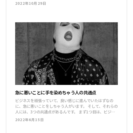
999%って尋常じゃないレベルですよね。 YouTubeでの席
2022年10月29日
取りに上手く勝てなかったので、ショートムービーはガチで
す。 このままフルコミットで、行けるところまで行きます
よ。 見てて下さい
急に悪いことに手を染めちゃう人の共通点
ビジネスを頑張っていて、良い感じに進んでいたはずなの
に、急に悪いことをしちゃう人がいます。 そして、それらの
人には、3つの共通点があるんです。 まず1つ目は、ビジネ
スが好きというより、お金が好き過ぎる人。 ネットビジネ
2022年6月15日
スで稼ぐのって、他のあらゆるビジネスと比べて圧倒的に簡
単だと思います。 だから、ネットビジネスが好きとかじゃ