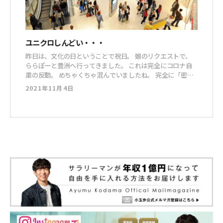
ユニクロしんどい・・・
昨日は、文化の日ということで祝日。 娘のリクエストで、
ららぽーと豊洲へ行ってきました。 これは完全にコロナ自
粛の反動。 めちゃくちゃ混んでいましたね。 完全に「密」
でしたが、まあ、これは仕方ないでしょう。 気になるなら
2021年11月4日
外に出るなってくらい、今はどこに行っても人が多いです。
で、息子用にパッとはけるパンツを探していたんですね。
色々とお店を