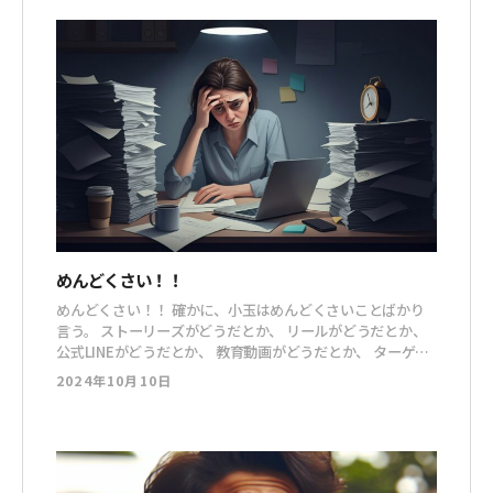
なくて、単に稼げるからやるみたいな。
めんどくさい！！
めんどくさい！！ 確かに、小玉はめんどくさいことばかり
言う。 ストーリーズがどうだとか、 リールがどうだとか、
公式LINEがどうだとか、 教育動画がどうだとか、 ターゲッ
トがどうだとか… 口を開けばマーケティング、ライティン
2024年10月10日
グと「なんとかティング」がとにかく多い！ めんどくさい
し、細かい！もうやめてくれ！ このティング野郎！