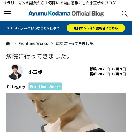
サラリーマンの副業から１億稼いで自由を手にした小玉歩のブログ
ホーム
ホーム
Instagramで好きなことを仕事に
無料オンライン説明会はこちら
Frontline Works
病院に行ってきました。
メルマガ
メルマガ
病院に行ってきました。
コミュニティ
コミュニティ
投稿
2021年12月9日
小玉 歩
更新
2021年12月9日
オフィシャルサイト
オフィシャルサイト
Category:
Frontline Works
会社概要
会社概要
CLOSE
CLOSE