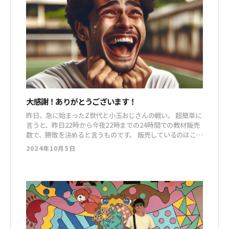
大感謝！ありがとうございます！
昨日、急に始まったZ世代と小玉おじさんの戦い。 超簡単に
言うと、昨日22時から今夜22時までの24時間での教材販売
数で、勝敗を決めると言うものです。 販売しているのはこち
ら教材。 ↓↓↓ The.IMPACT 正直、ワケ分からんうちに絡
2024年10月5日
まれて巻き込まれて 「これだからXは、めんどくせーんだ
よ！！」 なんて思っていました。 ＊これまで