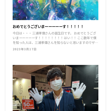
おめでとうございまーーーーーす！！！！！
今日は・・・ 三浦孝偉さんの誕生日です。 おめでとうござ
いまーーーーーす！！！！！！！！ はい！！ ここ数年で僕
を知った人は、三浦孝偉さんを知らないと思いますのでザッ
と紹介させてもらいます。 もうかれこれ10年以上の付き合
2023年3月17日
いで、僕の超初期のコンサルティングのクライアントでし
た。 どちらも若すぎる！！先日、脳についてのオンライン
セミナーを一緒にや