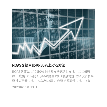
の振り返りと翌月のアクションプランを、それぞれがプレゼ
ンします。 そのプレゼンに対してメンバー
ROASを簡単に40-50%上げる方法
ROASを簡単に40-50%上げる方法を話します。 ここ最近
は、 広告→1時間くらいの動画1本→個別電話 という流れが
弊社の定番です。 ちなみに9割、非稼ぐ系案件です。（なぜ
なら、そちらの方があらゆる面において心身ともに平和だか
2023年11月13日
ら） で、ROAS 300%を合格ラインでやっているのですが
「これもっと数字良くできないかなー」って考える時に、広
告のところ