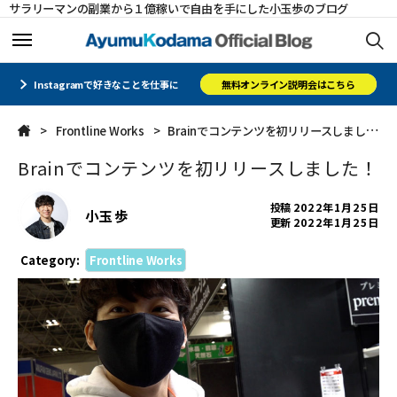
サラリーマンの副業から１億稼いで自由を手にした小玉歩のブログ
ホーム
ホーム
Instagramで好きなことを仕事に
無料オンライン説明会はこちら
Frontline Works
Brainでコンテンツを初リリースしました！
メルマガ
メルマガ
Brainでコンテンツを初リリースしました！
コミュニティ
コミュニティ
投稿
2022年1月25日
小玉 歩
更新
2022年1月25日
オフィシャルサイト
オフィシャルサイト
Category:
Frontline Works
会社概要
会社概要
CLOSE
CLOSE