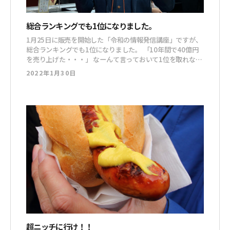
総合ランキングでも1位になりました。
1月25日に販売を開始した「令和の情報発信講座」ですが、
総合ランキングでも1位になりました。 「10年間で40億円
を売り上げた・・・」 なーんて言っておいて1位を取れなか
ったら恥ずかしいので、とりあえず取れてホッとしました。
2022年1月30日
（今見たら2位になってたけど） 購入してくれたみなさま、
紹介してくれたみなさまのおかげです。 本当にありがとう
ございます。 Brainの
超ニッチに行け！！