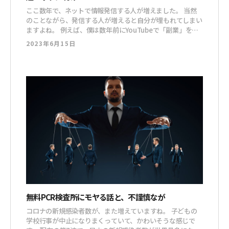
ここ数年で、ネットで情報発信する人が増えました。 当然
のことながら、発信する人が増えると自分が埋もれてしまい
ますよね。 例えば、僕は数年前にYouTubeで「副業」をテ
ーマに、一生懸命発信をしていました。 副業の情報が欲し
2023年6月15日
い人って ・会社の仕事に大満足・今の給料に大満足 こんな
人以外すべてです。 なんなら、目に見えるサラリーマン全
てが、ターゲットみたい
無料PCR検査所にモヤる話と、不謹慎なが
コロナの新規感染者数が、また増えていますね。 子どもの
学校行事が中止になりまくっていて、かわいそうな感じで