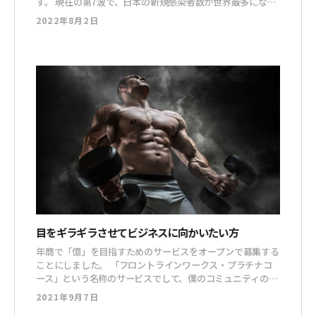
す。 現在の第7波で、日本の新規感染者数が世界最多になっ
たとか。 でも、これってどうやらカラクリがあるようです
2022年8月2日
よ。 日本はPCRの検査をしまくっているけど、欧米ではコロ
ナ無視状態になりつつあるみたいです。 PCR検査もあんまり
しない上に、もはや今となって
目をギラギラさせてビジネスに向かいたい方
年商で「億」を目指すためのサービスをオープンで募集する
ことにしました。 「フロントラインワークス・プラチナコ
ース」という名称のサービスでして、僕のコミュニティの上
位コースになります。 これは、一言でいえばグループコン
2021年9月7日
サルティングです。 毎月、月末にメンバーが集まり、その月