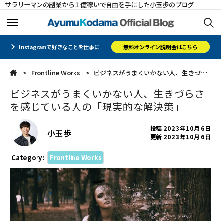
サラリーマンの副業から１億稼いで自由を手にした小玉歩のブログ
ホーム
ホーム
Instagramで好きなことを仕事に
無料オンライン説明会はこちら
Frontline Works
ビジネスがうまくいかない人、生きづらさを感じている人の「現実的な解決策」
メルマガ
メルマガ
ビジネスがうまくいかない人、生きづらさ
コミュニティ
コミュニティ
を感じている人の「現実的な解決策」
オフィシャルサイト
オフィシャルサイト
投稿
2023年10月6日
小玉 歩
更新
2023年10月6日
会社概要
会社概要
Category:
Frontline Works
CLOSE
CLOSE