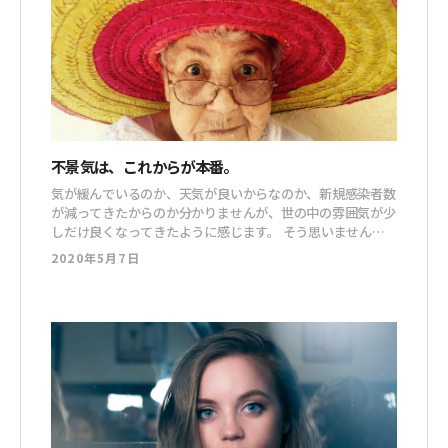
不景気は、これからが本番。
気が緩んでいるのか、天気が良いからなのか、新規感染者数
が減ってきたからのか分かりませんが、世の中の雰囲気が少
しだけ良くなってきたように感じます。 そう思いません
か？ 私は、新型コロナウイルスには「感染するもの」とし
2020年5月7日
て、過ごしていました。 もちろん、感染せずに全てが終わ
ってくれればそれが最高です。 苦しいの嫌だもん。 ただ、
いくら気をつけていても感染してしまうのが、このウイルス
じゃない