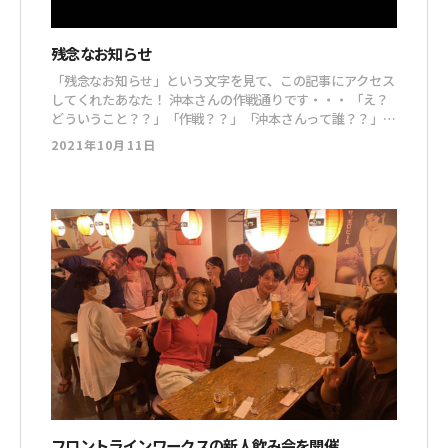
残念なお知らせ
「残念なお知らせ」という文字を見て、この記事にアクセス
してくれたあなた！ 沖本さんの作戦通りです・・・ 「え？
どういうこと？？」「作戦？？」「沖本さんって誰？？」
となったあなたは、こちらの動画をご覧ください。 これは
2021年10月11日
完全に僕も想定外でしたよ。 本格的に手を入れたばかりな
ので、9月の数字が悪くても仕方ない。 そう考えていまし
た。
フロントラインワークスの新人飲み会を開催