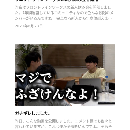
昨夜はフロントラインワークスの新人飲み会を開催しまし
た。7年間運営しているコミュニティなので色んな段階のメ
ンバーがいるんですね。 完全なる新人から年商億越えま
で。 凄すぎる人ばっかり集まると、まだビジネスを始めたて
2022年6月23日
の人は萎縮しちゃうじゃないですか。 そうならないように
と、新人飲み会をやっているわけです。 フロントラインワー
クスでは色々なイベントがありますが、新人だけで集ま
ガチギレしました。
昨日、こんな動画を公開しました。 コメント欄でも色々と
言われていますが、これは僕が全部悪いんですよ。 そもそ