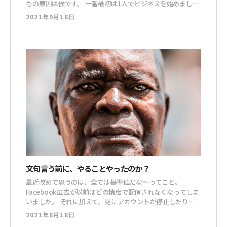
もの原因は僕です。 一番最初は1人でビジネスを始めまし
た。 そこから、やりたいことが増えていくに従って、つぎ
2021年9月18日
はぎのような感じで社員が増えていきました。 ここで、本
来ならば会社として整えるべき部分を整えることなく、10
期も会社をやってしまった
文句言う前に、やることやったのか？
最近改めて思うのは、全ては基準値だな〜ってこと。
Facebook広告が以前ほどの精度で配信されなくなってしま
いました。 それに加えて、謎にアカウントが停止したりし
ていますよね。 そんなこんなで、フロントラインワークス
2021年8月18日
ではYouTube広告を始める人が増えています。 ですが！ こ