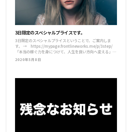
3日限定のスペシャルプライスです。
3日限定のスペシャルプライスということで、ご案内しま
す。 → https://mypage.frontlineworks.me/p/3step/
「本当の稼ぐ力を身につけて、人生を良い方向へ変える」と
いうのが私の活動のテーマです。 このテーマに共感してい
2020年5月8日
る。 そして「自分の好きなことで稼いでいきたい！」と、
本気で考えている人に参加して欲しいです。 自分の好きな
こと・得意な事を、コンテ