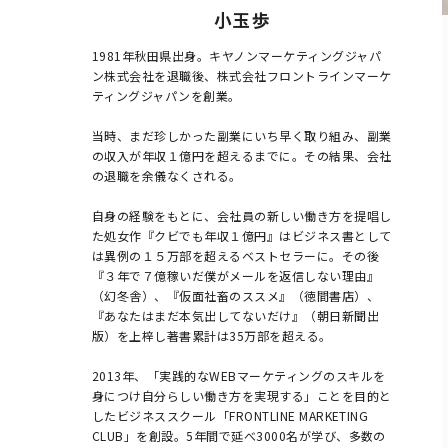
小玉 歩
1981年秋田県出身。キヤノンマーケティングジャパ
ン株式会社を退職後、株式会社フロントラインマーケ
ティングジャパンを創業。

当時、まだ珍しかった副業にいち早く取り組み、副業
の収入が年収１億円を超えるまでに。その結果、会社
の退職を余儀なくされる。

自身の経験をもとに、会社員の新しい働き方を提唱し
た処女作『クビでも年収１億円』はビジネス書として
は異例の１５万部を超えるベストセラーに。その後
『３年で７億稼いだ僕がメールを返信しない理由』
（幻冬舎）、『仮面社畜のススメ』（徳間書店）、
『あなたはまだ本気出してないだけ』（朝日新聞出
版）を上梓し著書累計は35万部を超える。

2013年、「実践的なWEBマーケティングのスキルを
身につけ自分らしい働き方を実現する」ことを目的と
したビジネススクール「FRONTLINE MARKETING 
CLUB」を創設。5年間で延べ3000名が学び、多数の