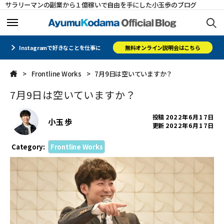
サラリーマンの副業から１億稼いで自由を手にした小玉歩のブログ
ホーム
ホーム
Instagramで好きなことを仕事に
無料オンライン説明会はこちら
Frontline Works
7月9日は空いていますか？
メルマガ
メルマガ
7月9日は空いていますか？
コミュニティ
コミュニティ
投稿
2022年6月17日
小玉 歩
更新
2022年6月17日
オフィシャルサイト
オフィシャルサイト
Category:
Frontline Works
会社概要
会社概要
CLOSE
CLOSE