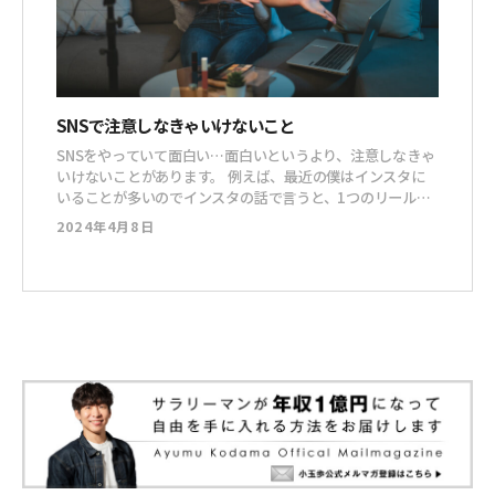
SNSで注意しなきゃいけないこと
SNSをやっていて面白い…面白いというより、注意しなきゃ
いけないことがあります。 例えば、最近の僕はインスタに
いることが多いのでインスタの話で言うと、1つのリールが
強烈にバズったりするじゃないですか。 それで、数日の間
2024年4月8日
にフォロワーが数万人増えちゃうことってありますよね。
で、そうなった途端に、物凄く実力がついたと勘違いして、
急に周囲に対して尊大な振る舞いをし始めたち