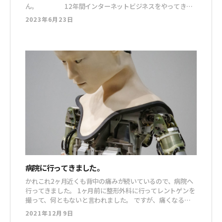
ん。 12年間インターネットビジネスをやってき
て、数々の垢BANに立ち会い、自らも数え切れないほどの垢
2023年6月23日
BANを食らった小玉が、ひとつお話しします。 先日、もん
ぐち社長のインスタがアカウント停止になりまして「マジか
よ…なんでだ！？」と思って色々と調べました
病院に行ってきました。
かれこれ2ヶ月近くも背中の痛みが続いているので、病院へ
行ってきました。 1ヶ月前に整形外科に行ってレントゲンを
撮って、何ともないと言われました。 ですが、痛くなる原
因も全く思い当たらないのに、こんなにも長く痛みが続くの
2021年12月9日
って変じゃないですか。 Twitterでつぶやいてみたら「内臓