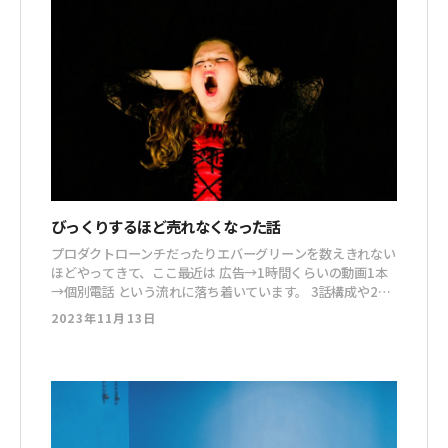
びっくりするほど売れなくなった話
プロダクトローンチだったりエバーグリーンを数えきれない
ほどやってきて、ここ最近は 広告→1時間くらいの動画1本
→個別電話 という流れに落ち着いています。 3話構成や2話
構成だったものを、この形に変えるだけで成約率が爆上がり
2023年11月13日
したりもしますので、個人的に信頼度の高い形です。 この
形、どんな案件でも大体ハマるんですけど、とある案件で全
くハマらねえという事態が起こりました