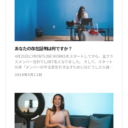
あなたの存在証明は何ですか？
4月23日にFRONTLINE WORKSをスタートしてから、全クラ
スメンバー合計で1,087名となりました。 そして、スタート
以来「メンバーのやる気を引き出すためにはどうしたら良い
のか」ということを、ずっと考えています。 もちろん、こ
2020年5月12日
れまでもコミュニティ運営に当たって、やる気の面ではずっ
と考えていましたよ。 ただ、FRONTLINE WORKSには3クラ
スあって、その中のベーシッククラス