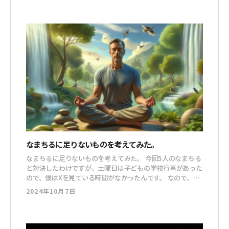
に何かあるかもよ」ということで心配になり、今度は内科に
行ったんです。 結果・・・
なまちるに足りないものを考えてみた。
なまちるに足りないものを考えてみた。 今回5人のなまちる
と対決したわけですが、土曜日は子どもの学校行事があった
ので、僕はXを見ている時間がなかったんです。 なので、自
分のメルマガを書くので精一杯で、5人がどういう動きをし
2024年10月7日
ているか見えていませんでした。 僕は僕でやれることをや
っていて、蓋を開けるまで結果がどうなるかは読めないとこ
ろがあったんですね。 とりあえ